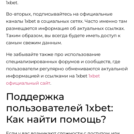
1xbet.
Во-вторых, подписывайтесь на официальные
каналы 1xbet в социальных сетях. Часто именно там
размещается информация об актуальных ссылках.
Таким образом, вы всегда будете иметь доступ к
самым свежим данным.
Не забывайте также про использование
специализированных форумов и сообществ, где
пользователи регулярно обмениваются актуальной
информацией и ссылками на 1xbet
1xbet
официальный сайт
.
Поддержка
пользователей 1xbet:
Как найти помощь?
Если у вас возникают сложности с доступом или