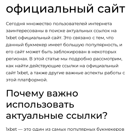
официальный сайт
Сегодня множество пользователей интернета
заинтересованы в поиске актуальных ссылок на
1xbet официальный сайт. Это связано с тем, что
данный букмекер имеет большую популярность, и
его сайт может быть заблокирован в некоторых
регионах. В этой статье мы подробно рассмотрим,
как найти действующие ссылки на официальный
сайт 1xbet, а также другие важные аспекты работы с
этой платформой.
Почему важно
использовать
актуальные ссылки?
1xbet — это один из самых популярных букмекеров