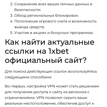
Сохранение всех ваших личных данных в
безопасности.
Обход региональных блокировок.
Пополнение игрового счета и возможность
вывода средств.
Участие в акциях и бонусных программах.
Как найти актуальные
ссылки на 1xbet
официальный сайт?
Для поиска действующих ссылок воспользуйтесь
следующими способами:
Во-первых, настройка VPN может стать решением
для получения доступа к сайту из регионов с
ограничениями. VPN позволит скрыть ваше
реальное местоположение, обеспечив доступ к