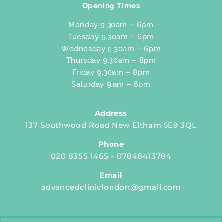
Opening Times
Monday 9.30am – 6pm
Tuesday 9.30am – 6pm
Wednesday 9.30am – 6pm
Thursday 9.30am – 8pm
Friday 9.30am – 8pm
Saturday 9.am – 6pm
Address
137 Southwood Road New Eltham SE9 3QL
Phone
020 8355 1465 – 07848413784
Email
advancedcliniclondon@gmail.com