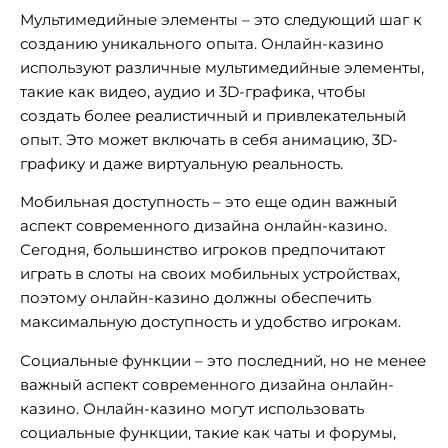
Мультимедийные элементы – это следующий шаг к
созданию уникального опыта. Онлайн-казино
используют различные мультимедийные элементы,
такие как видео, аудио и 3D-графика, чтобы
создать более реалистичный и привлекательный
опыт. Это может включать в себя анимацию, 3D-
графику и даже виртуальную реальность.
Мобильная доступность – это еще один важный
аспект современного дизайна онлайн-казино.
Сегодня, большинство игроков предпочитают
играть в слоты на своих мобильных устройствах,
поэтому онлайн-казино должны обеспечить
максимальную доступность и удобство игрокам.
Социальные функции – это последний, но не менее
важный аспект современного дизайна онлайн-
казино. Онлайн-казино могут использовать
социальные функции, такие как чаты и форумы,