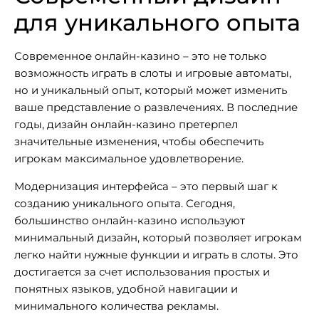
для уникального опыта
Современное онлайн-казино – это не только
возможность играть в слоты и игровые автоматы,
но и уникальный опыт, который может изменить
ваше представление о развлечениях. В последние
годы, дизайн онлайн-казино претерпел
значительные изменения, чтобы обеспечить
игрокам максимальное удовлетворение.
Модернизация интерфейса – это первый шаг к
созданию уникального опыта. Сегодня,
большинство онлайн-казино используют
минимальный дизайн, который позволяет игрокам
легко найти нужные функции и играть в слоты. Это
достигается за счет использования простых и
понятных языков, удобной навигации и
минимального количества рекламы.