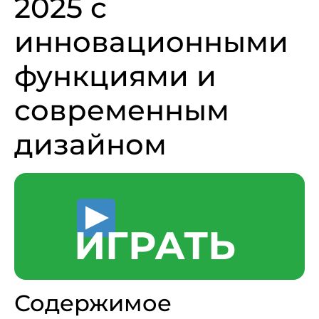
2025 с
инновационными
функциями и
современным
дизайном
ИГРАТЬ
Содержимое