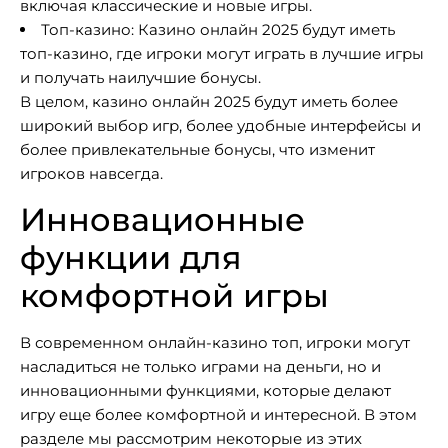
включая классические и новые игры.
Топ-казино: Казино онлайн 2025 будут иметь
топ-казино, где игроки могут играть в лучшие игры
и получать наилучшие бонусы.
В целом, казино онлайн 2025 будут иметь более
широкий выбор игр, более удобные интерфейсы и
более привлекательные бонусы, что изменит
игроков навсегда.
Инновационные
функции для
комфортной игры
В современном онлайн-казино топ, игроки могут
насладиться не только играми на деньги, но и
инновационными функциями, которые делают
игру еще более комфортной и интересной. В этом
разделе мы рассмотрим некоторые из этих