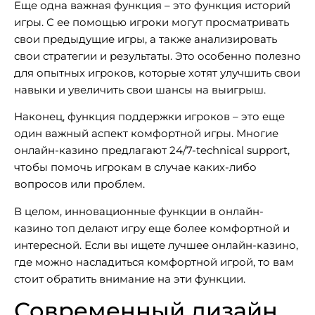
Еще одна важная функция – это функция историй
игры. С ее помощью игроки могут просматривать
свои предыдущие игры, а также анализировать
свои стратегии и результаты. Это особенно полезно
для опытных игроков, которые хотят улучшить свои
навыки и увеличить свои шансы на выигрыш.
Наконец, функция поддержки игроков – это еще
один важный аспект комфортной игры. Многие
онлайн-казино предлагают 24/7-technical support,
чтобы помочь игрокам в случае каких-либо
вопросов или проблем.
В целом, инновационные функции в онлайн-
казино топ делают игру еще более комфортной и
интересной. Если вы ищете лучшее онлайн-казино,
где можно насладиться комфортной игрой, то вам
стоит обратить внимание на эти функции.
Современный дизайн