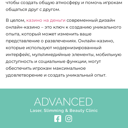
чтобы создать общую атмосферу и помочь игрокам
общаться друг с другом.
В целом,
казино на деньги
современный дизайн
онлайн-казино – это ключ к созданию уникального
опыта, который может изменить ваше
представление о развлечениях. Онлайн-казино,
которые используют модернизированный
интерфейс, мультимедийные элементы, мобильную
доступность и социальные функции, могут
обеспечить игрокам максимальное
удовлетворение и создать уникальный опыт.