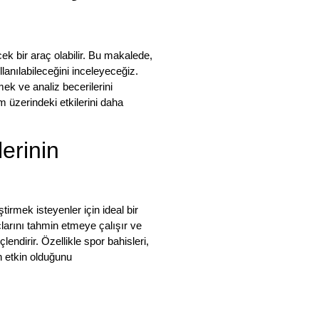
ek bir araç olabilir. Bu makalede,
llanılabileceğini inceleyeceğiz.
mek ve analiz becerilerini
 üzerindeki etkilerini daha
erinin
tirmek isteyenler için ideal bir
uçlarını tahmin etmeye çalışır ve
lendirir. Özellikle spor bahisleri,
in etkin olduğunu