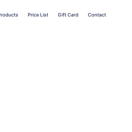
Products
Price List
Gift Card
Contact