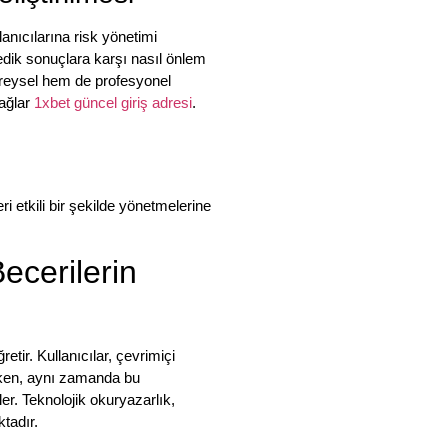
lanıcılarına risk yönetimi
nmedik sonuçlara karşı nasıl önlem
 bireysel hem de profesyonel
sağlar
1xbet güncel giriş adresi
.
eri etkili bir şekilde yönetmelerine
 Becerilerin
retir. Kullanıcılar, çevrimiçi
lurken, aynı zamanda bu
rler. Teknolojik okuryazarlık,
tadır.