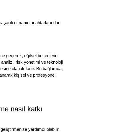
başarılı olmanın anahtarlarından
ne geçerek, eğitsel becerilerin
 analizi, risk yönetimi ve teknoloji
irmesine olanak tanır. Bu bağlamda,
llanarak kişisel ve profesyonel
ime nasıl katkı
 geliştirmenize yardımcı olabilir.