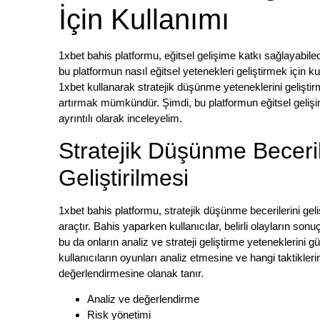
İçin Kullanımı
1xbet bahis platformu, eğitsel gelişime katkı sağlayabilec
bu platformun nasıl eğitsel yetenekleri geliştirmek için ku
1xbet kullanarak stratejik düşünme yeteneklerini geliştir
artırmak mümkündür. Şimdi, bu platformun eğitsel gelişim
ayrıntılı olarak inceleyelim.
Stratejik Düşünme Beceril
Geliştirilmesi
1xbet bahis platformu, stratejik düşünme becerilerini geliş
araçtır. Bahis yaparken kullanıcılar, belirli olayların son
bu da onların analiz ve strateji geliştirme yeteneklerini güç
kullanıcıların oyunları analiz etmesine ve hangi taktikler
değerlendirmesine olanak tanır.
Analiz ve değerlendirme
Risk yönetimi