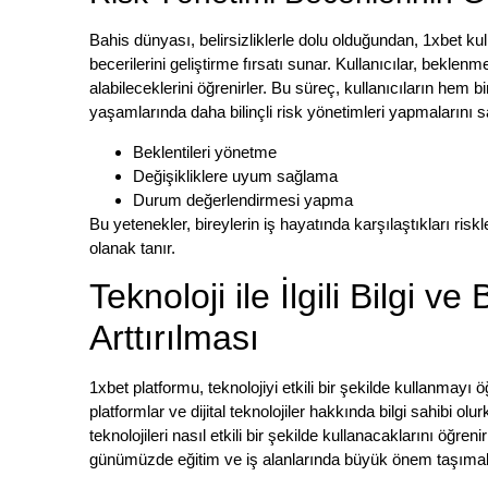
Bahis dünyası, belirsizliklerle dolu olduğundan, 1xbet kul
becerilerini geliştirme fırsatı sunar. Kullanıcılar, bekle
alabileceklerini öğrenirler. Bu süreç, kullanıcıların hem
yaşamlarında daha bilinçli risk yönetimleri yapmalarını 
Beklentileri yönetme
Değişikliklere uyum sağlama
Durum değerlendirmesi yapma
Bu yetenekler, bireylerin iş hayatında karşılaştıkları riskl
olanak tanır.
Teknoloji ile İlgili Bilgi ve
Arttırılması
1xbet platformu, teknolojiyi etkili bir şekilde kullanmayı öğ
platformlar ve dijital teknolojiler hakkında bilgi sahibi o
teknolojileri nasıl etkili bir şekilde kullanacaklarını öğreni
günümüzde eğitim ve iş alanlarında büyük önem taşımak